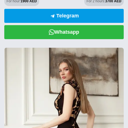
For hour:
1900 AED
For 2 hours:
3700 AED
Telegram
Whatsapp