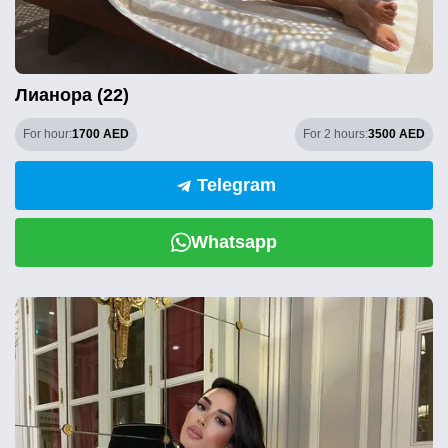
Лианора (22)
For hour:
1700 AED
For 2 hours:
3500 AED
Telegram
Whatsapp