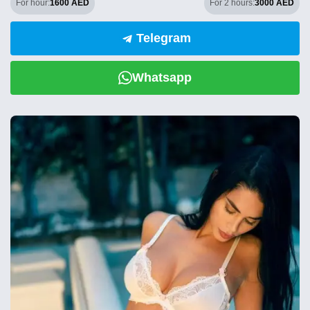
For hour:
1600 AED
For 2 hours:
3000 AED
Telegram
Whatsapp