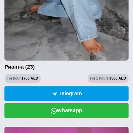
Рианна (23)
For hour:
1700 AED
For 2 hours:
3500 AED
Telegram
Whatsapp