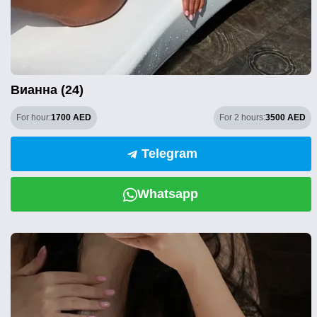
Вианна (24)
For hour:
1700 AED
For 2 hours:
3500 AED
Telegram
Whatsapp