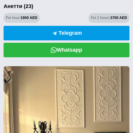
Анетти (23)
For hour:
1900 AED
For 2 hours:
3700 AED
Telegram
Whatsapp