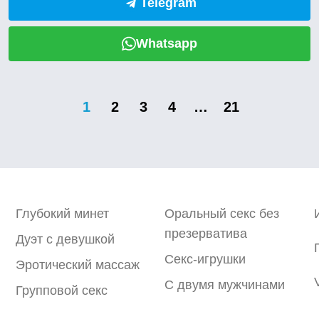
Telegram
Whatsapp
1
2
3
4
…
21
Глубокий минет
Оральный секс без
презерватива
Дуэт с девушкой
Секс-игрушки
Эротический массаж
С двумя мужчинами
Групповой секс