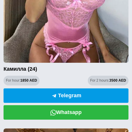
Камилла (24)
For hour:
1850 AED
For 2 hours:
3500 AED
Telegram
Whatsapp