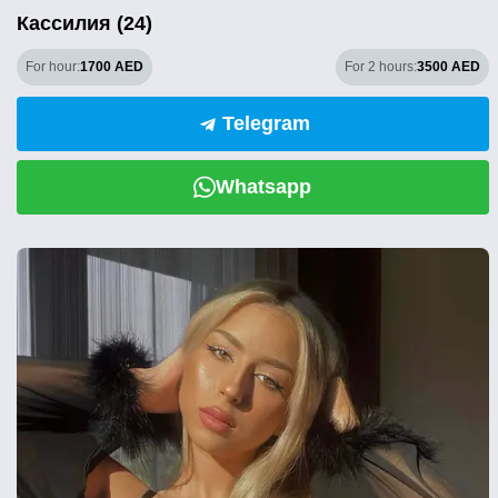
Кассилия (24)
For hour:
1700 AED
For 2 hours:
3500 AED
Telegram
Whatsapp