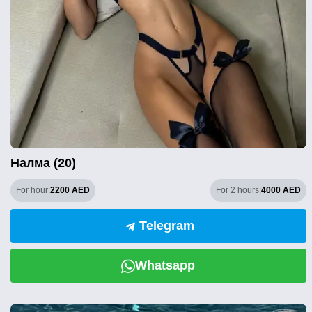
Налма (20)
For hour:
2200 AED
For 2 hours:
4000 AED
Telegram
Whatsapp