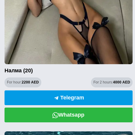
Налма (20)
For hour:
2200 AED
For 2 hours:
4000 AED
Telegram
Whatsapp