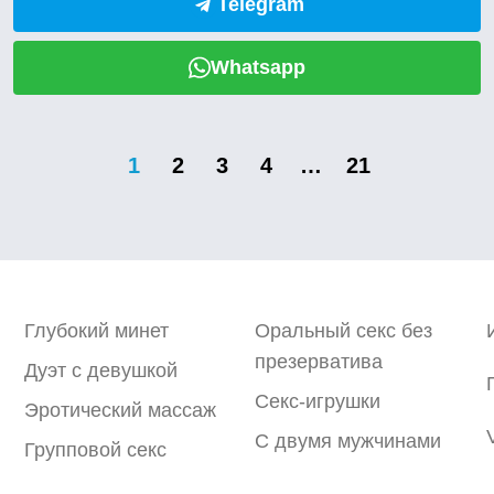
Telegram
Whatsapp
1
2
3
4
…
21
Глубокий минет
Оральный секс без
презерватива
Дуэт с девушкой
Секс-игрушки
Эротический массаж
С двумя мужчинами
Групповой секс