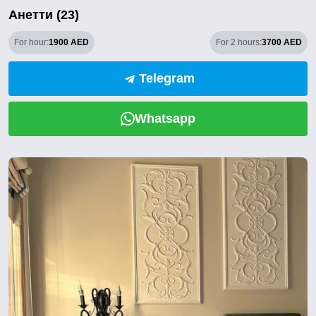
Анетти (23)
For hour:
1900 AED
For 2 hours:
3700 AED
Telegram
Whatsapp