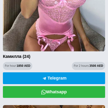
Камилла (24)
For hour:
1850 AED
For 2 hours:
3500 AED
Telegram
Whatsapp