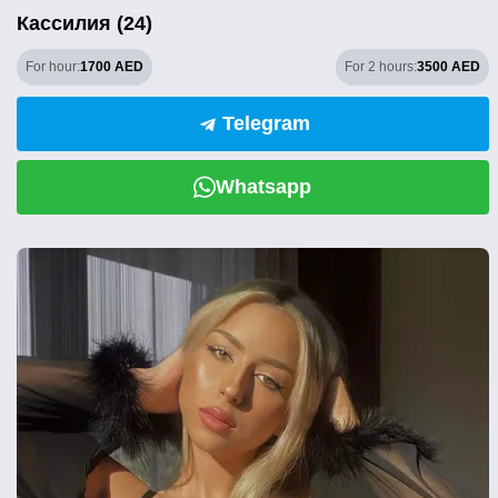
Кассилия (24)
For hour:
1700 AED
For 2 hours:
3500 AED
Telegram
Whatsapp