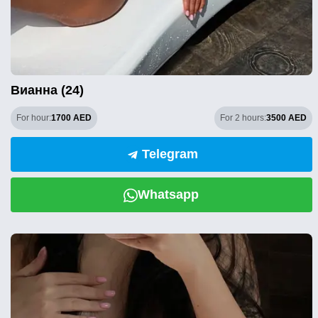
Вианна (24)
For hour:
1700 AED
For 2 hours:
3500 AED
Telegram
Whatsapp