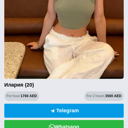
Илария (20)
For hour:
1700 AED
For 2 hours:
3500 AED
Telegram
Whatsapp