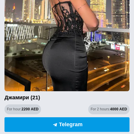
Джамири (21)
For hour:
2200 AED
For 2 hours:
4000 AED
Telegram