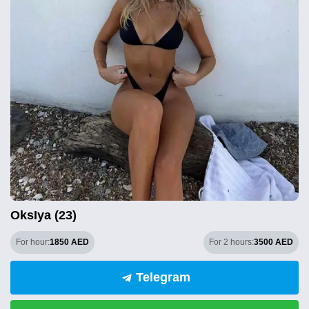
OksIya (23)
For hour:
1850 AED
For 2 hours:
3500 AED
Telegram