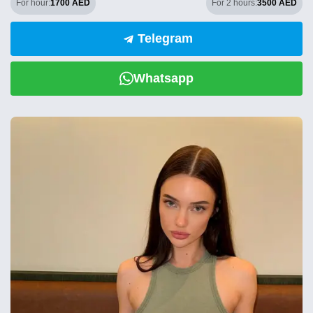
For hour:
1700 AED
For 2 hours:
3500 AED
Telegram
Whatsapp