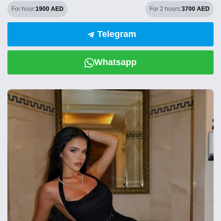
For hour:
1900 AED
For 2 hours:
3700 AED
Telegram
Whatsapp