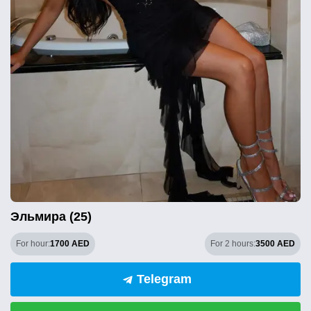
Эльмира (25)
For hour:
1700 AED
For 2 hours:
3500 AED
Telegram