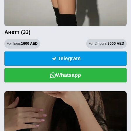
Анетт (33)
For hour:
1600 AED
For 2 hours:
3000 AED
Telegram
Whatsapp