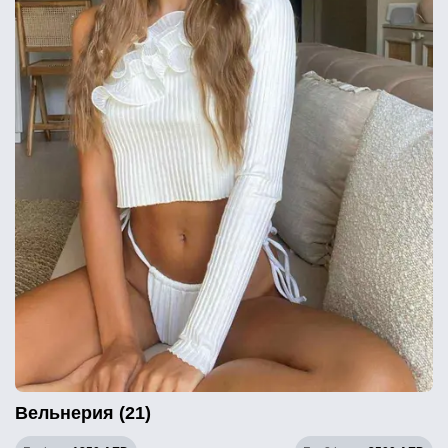
Вельнерия (21)