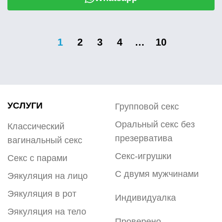
1
2
3
4
…
10
УСЛУГИ
Групповой секс
Оральный секс без
Классический
презерватива
вагинальный секс
Секс-игрушки
Секс с парами
С двумя мужчинами
Эякуляция на лицо
Эякуляция в рот
Индивидуалка
Эякуляция на тело
Проверено