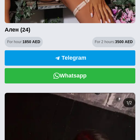
Ален (24)
For hour:
1850 AED
For 2 hours:
3500 AED
Telegram
Whatsapp