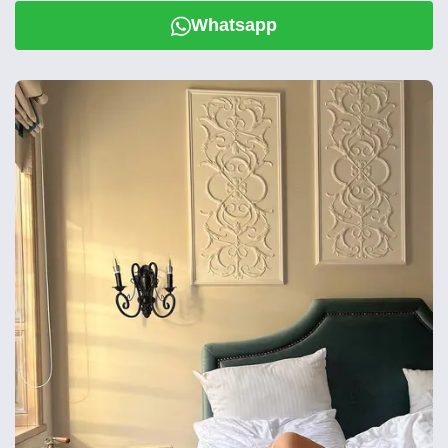
Whatsapp