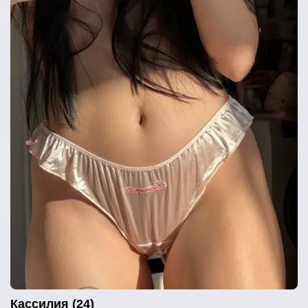
Кассилия (24)