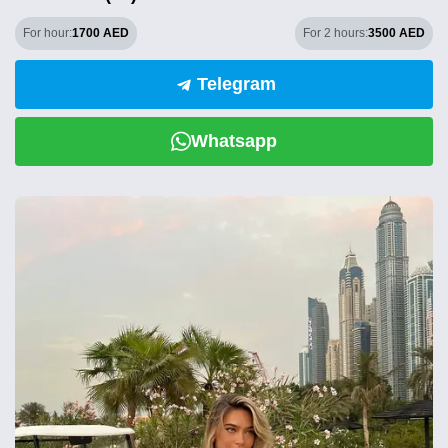
For hour:
1700 AED
For 2 hours:
3500 AED
Telegram
Whatsapp