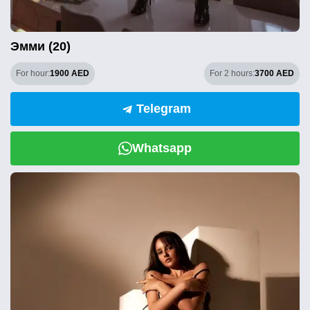
Эмми (20)
For hour:
1900 AED
For 2 hours:
3700 AED
Telegram
Whatsapp