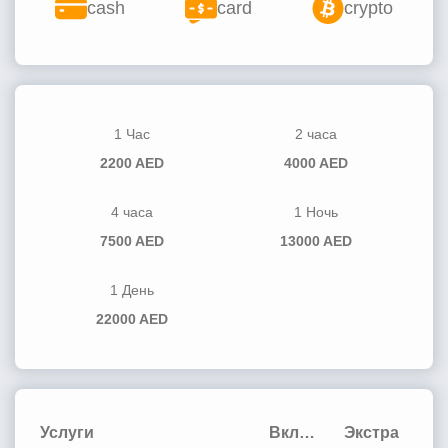
cash
card
crypto
1 Час
2 часа
2200 AED
4000 AED
4 часа
1 Ночь
7500 AED
13000 AED
1 День
22000 AED
Услуги
Включено
Экстра